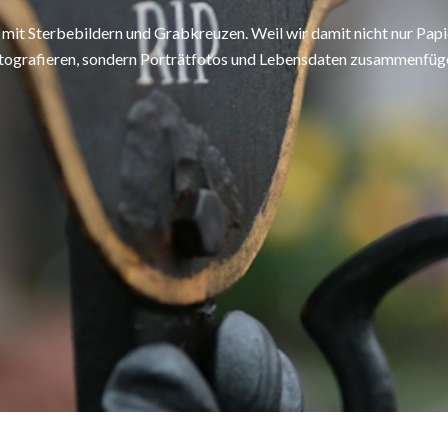
 mit Sterbebildern und Grabkreuzen. Weil wir damit nicht nur Papi
tografieren, sondern Porträtfotos und Lebensdaten zusammenfüg